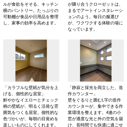
ルが食欲をそそる、キッチン
が隣り合うクローゼットは、
横のパントリー。たっぷりの
まるでアートインスタレーシ
可動棚が食品や日用品を整理
ョンのよう。毎日の服選び
し、家事の効率を高めます。
が、ワクワクする体験の場に
なっています。
「カラフルな壁紙が気分を上
「静寂と採光を両立した、造
げる、個性的な居室」
作カウンター」
鮮やかなイエローとチェック
壁をぐるりと囲むL字の造作
柄の壁紙が、明るく活発な雰
カウンターが、集中できる作
囲気をつくる居室。個性的な
業環境を整えます。4連の小
色づかいが、毎朝の目覚めを
窓が適度な光と外の空気を届
楽しいものにしてくれます。
け、長時間でも快適に過ごせ