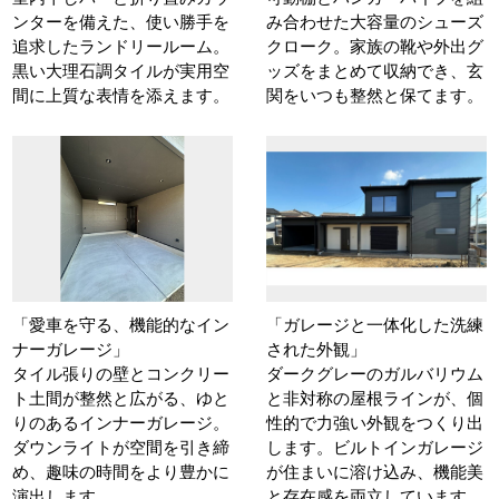
ンターを備えた、使い勝手を
み合わせた大容量のシューズ
追求したランドリールーム。
クローク。家族の靴や外出グ
黒い大理石調タイルが実用空
ッズをまとめて収納でき、玄
間に上質な表情を添えます。
関をいつも整然と保てます。
「愛車を守る、機能的なイン
「ガレージと一体化した洗練
ナーガレージ」
された外観」
タイル張りの壁とコンクリー
ダークグレーのガルバリウム
ト土間が整然と広がる、ゆと
と非対称の屋根ラインが、個
りのあるインナーガレージ。
性的で力強い外観をつくり出
ダウンライトが空間を引き締
します。ビルトインガレージ
め、趣味の時間をより豊かに
が住まいに溶け込み、機能美
演出します。
と存在感を両立しています。