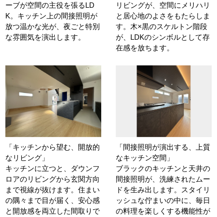
ーブが空間の主役を張るLD
リビングが、空間にメリハリ
K。キッチン上の間接照明が
と居心地のよさをもたらしま
放つ温かな光が、夜ごと特別
す。木×黒のスケルトン階段
な雰囲気を演出します。
が、LDKのシンボルとして存
在感を放ちます。
「キッチンから望む、開放的
「間接照明が演出する、上質
なリビング」
なキッチン空間」
キッチンに立つと、ダウンフ
ブラックのキッチンと天井の
ロアのリビングから玄関方向
間接照明が、洗練されたムー
まで視線が抜けます。住まい
ドを生み出します。スタイリ
の隅々まで目が届く、安心感
ッシュな佇まいの中に、毎日
と開放感を両立した間取りで
の料理を楽しくする機能性が