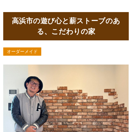
外観ギャラリー
選ばれる理由・こだわり
お客様の声
サイエンスホームの特徴
高浜市の遊び心と薪ストーブのあ
る、こだわりの家
当社のこと・人
設計・デザイン
家づくりの流れ
モデルハウス
お約束
オーダーメイド
よくある質問
イベント案内
代表挨拶
古民家風の新築注文住宅
スタッフ紹介
ログハウス風の新築注文住宅
会社概要
Instagram
facebook
こだわりの家を実現する方法
お知らせ
教えて！佐沢社長！
教えて！佐沢社長！