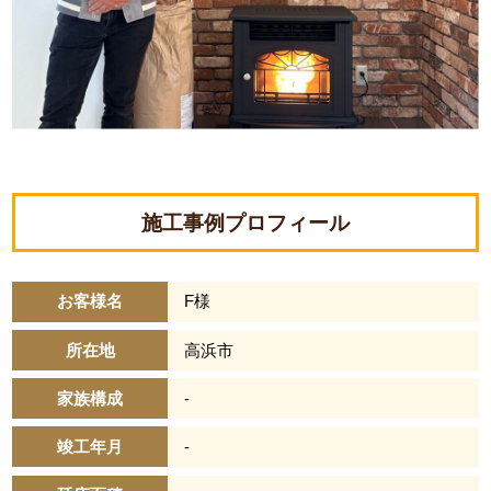
「ローンのお悩み特集」基礎編
教えて！佐沢社長！
「ローンのお悩み特集」中級編
施工事例プロフィール
お客様名
F様
所在地
高浜市
家族構成
-
竣工年月
-