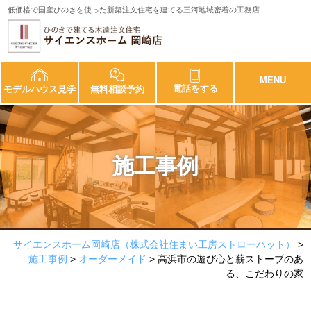
低価格で国産ひのきを使った新築注文住宅を建てる三河地域密着の工務店
CLOSE
MENU
電話をする
モデルハウス見学
無料相談予約
施工事例
トップページ
サイエンスホーム岡崎店（株式会社住まい工房ストローハット）
>
こだわりの家づくり
施工事例
>
オーダーメイド
>
高浜市の遊び心と薪ストーブのあ
る、こだわりの家
施工事例
サイエンスホーム岡崎店のお約束