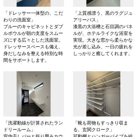
「ドレッサー一体型の、こだ
「上質感漂う、黒のラグジュ
わりの洗面室」
アリーバス」
ブルーのキャビネットとダブ
漆黒の大浴槽と石目調のパネ
ルボウルが朝の支度をスムー
ルが、ホテルライクな浴室を
ズにする広々とした洗面室。
実現。大きな窓から柔らかな
ドレッサースペースも備え、
光が差し込み、一日の疲れを
身だしなみを整える特別な時
しっかりと癒してくれます。
間をサポートします。
「洗濯動線が計算されたラン
「靴も荷物もすっきり収ま
ドリールーム」
る、玄関クローク」
室内干しバーと折り畳みカウ
可動棚とハンガーパイプを組