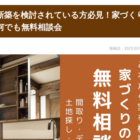
ある質問
て！佐沢社長！
新築を検討されている方必見！家づく
て！佐沢社長！
何でも無料相談会
ハウス風の新築注文住宅
ーンのお悩み特集」中級編
投稿日：2023.02.