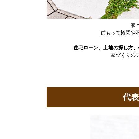
家
前もって疑問や
住宅ローン、土地の探し方、
家づくりの
代