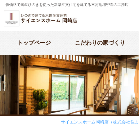
低価格で国産ひのきを使った新築注文住宅を建てる三河地域密着の工務店
トップページ
こだわりの家づくり
こだわりの家づくり
当社のこと・人
施工事例
モデルハウス
サイエンスホーム岡崎店のお約束
お約束
選ば
代表
サイエンスホームの特徴
スタッフ紹介
設計
会社
サイエンスホーム岡崎店（株式会社住ま