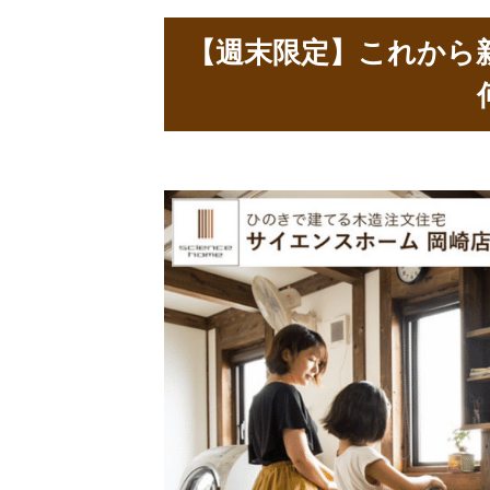
家づくりの流れ
お知らせ
よく
教え
【週末限定】これから
教えて！佐沢社長！
教え
古民家風の新築注文住宅
ログ
「ローンのお悩み特集」基礎編
「ロ
こだわりの家を実現する方法