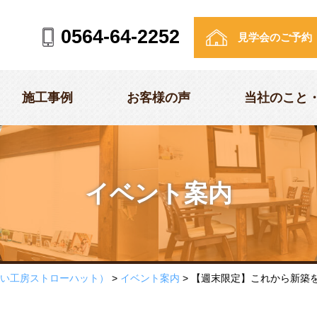
0564-64-2252
見学会のご予約
施工事例
お客様の声
当社のこと
外観ギャラリー
イベント案内
れる理由・こだわり
挨拶
・デザイン
概要
い工房ストローハット）
>
イベント案内
>
【週末限定】これから新築